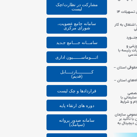
مشارکت در نظارت/چک
لیست
لیست اسامی قرعه‌کشی تسهیلات ۱۴
سامانه جامع عضویت،
 اشتغال به کار
شورای مرکزی
ی
ــــورد
سامـــانه جــــامع جـدید
وزشی و
یأت رئیسه با
ندسی
اتــــوماســـــــیون اداری
حقوقی استان –
کــــــــــــارتـــــابل
(قدیم)
ه‌های استان –
قراردادها و چک لیست
تخصصی
سلیمانی با
ام و شرایط
دوره های ارتقاء پایه
عمومی سازمان
ا تأکید بر
سامانه صدور پروانه
ل دیجیتال به
(سپامک)