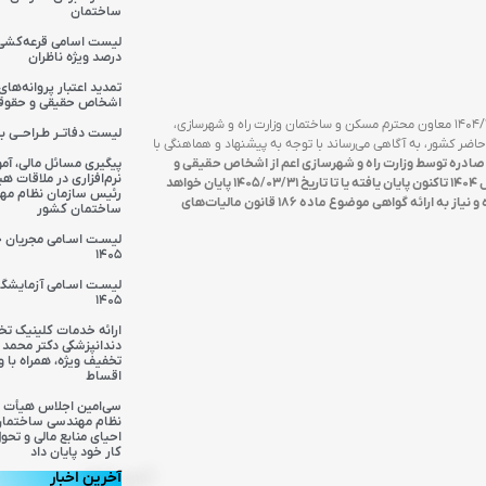
ساختمان
درصد ویژه ناظران
تمدید اعتبار پروانه‌های
اشخاص حقیقی و حقوق
پیرو نامه شماره م/۶۶۴۸۶ مورخ ۱۴۰۴/۱۲/۰۲ و با عنایت به نامه شماره ۴۰/۱۲۷/۳۴۰ مورخ ۱۴۰۴/۱۲/۱۹ معاون محترم مسکن و ساختمان وزارت راه و شهرسازی،
لیست دفاتــر طـراحــی بجن
ضر کشور، به آگاهی می‌رساند با توجه به پیشنهاد و هماهنگی با
پیگیری مسائل مالی، آم
ار صادره توسط وزارت راه و شهرسازی اعم از اشخاص حقیقی و
نرم‌افزاری در ملاقات ه
حقوقی موضوع ماده ۴ قانون نظام مهندسی و کنترل ساختمان که اعتبار آن‌ها از ابتدای سال ۱۴۰۴ تاکنون پایان یافته یا تا تاریخ ۱۴۰۵/۰۳/۳۱ پایان خواهد
رئیس سازمان نظام مه
یافت، بدون امکان تغییرات در پروانه‌ها به صورت خودکار تا تاریخ ۱۴۰۵/۰۳/۳۱ تمدید گردیده و نیاز به ارائه گواهی موضوع ماده ۱۸۶ قانون مالیات‌های
ساختمان کشور
لیسـت اسـامی مجریان 
۱۴۰۵
لیسـت اسـامی آزمایشگا
۱۴۰۵
ارائه خدمات کلینیک 
دندانپزشکی دکتر محمد 
تخفیف ویژه، همراه با و
اقساط
سی‌امین اجلاس هیأت 
نظام مهندسی ساختمان ب
احیای منابع مالی و تحو
کار خود پایان داد
آخرین اخبار