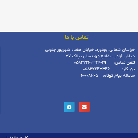
تماس با ما
خراسان شمالی، بجنورد، خیابان هفده شهریور جنوبی
خیابان آزادی، تقاطع مهندسان ، پلاک 37
تلفن تماس: 29-05832243324
دورنگار: 05832243346
سامانه پیام کوتاه: 10008465