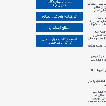
سامانه سازندگان
 تبیین خدمات
(مجریان)
زمان نظام
سان شمالی
گواهینامه های فنی مصالح
ان نظام
ان شمالی به
، روز خبرنگار
مصالح استاندارد
انبه میان
ساختمان و
تکریم مهندسان
استعلام کارت مهارت فنی
کارگران ساختمانی
مین جلسه هیأت
ات در خصوص
ظام مهندسی
لیست اسامی قرعه‌کشی تسهیلات ۱۴
 اشتغال به کار
ی
ام مهندسی
استان در
ای آموزشی
اعضا و خانواده